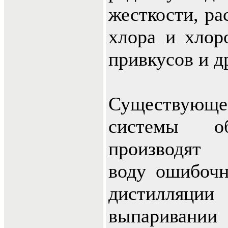
жесткости, ра
хлора и хлоро
привкусов и д
Существующ
системы об
производят 
воду ошибочн
дистилляц
выпаривани