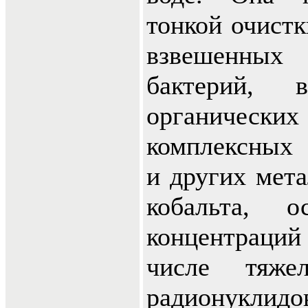
тонкой очистк
взвешенных 
бактерий, 
органиче
комплексных 
и других мета
кобальта, о
концентраци
числе тяже
радионук