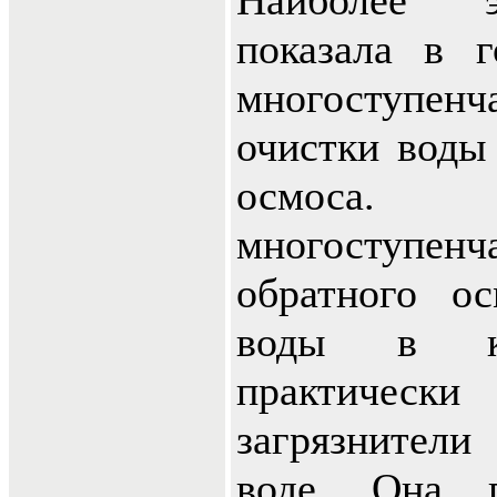
Наиболее э
показала в г
многоступе
очистки воды
осмоса
многоступе
обратного о
воды в кв
практическ
загрязнители
воде. Она п