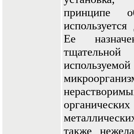
принципе о
используется
Ее назнач
тщательной
используемой 
микроорганиз
нерастворимы
органиче
металлическ
также нежела