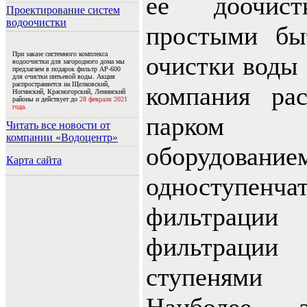
ее доочист
Проектирование систем
водоочистки
простыми бы
При заказе системного комплекса
очистки воды
водоочистки для загородного дома мы
предлагаем в подарок фильтр АР-600
для очистки питьевой воды. Акция
распространяется на Щелковский,
компания ра
Ногинский, Красногорский, Ленинский
районы и действует до
28 февраля 2021
года.
парком 
Читать все новости от
компании «Водоцентр»
оборудован
Карта сайта
одноступе
фильтрац
фильтрации
ступенями