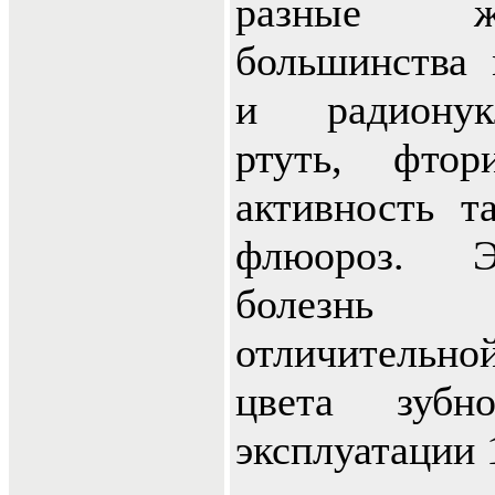
разные ж
большинства 
и радионук
ртуть, фто
активность т
флюороз. Э
болезнь х
отличительно
цвета зубн
эксплуатации 